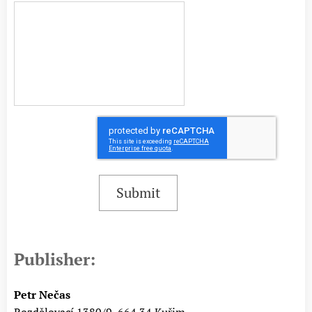
Submit
Publisher:
Petr Nečas
Rozdělovací 1380/9, 664 34 Kuřim