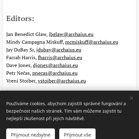
Editors:
Jan Benedict Glaw,
jbglaw@archaius.eu
Mindy Campagna Miskuff,
mcmiskuff@archaius.eu
Jay DuBay Sr,
jdubay@archaius.eu
Farrah Harris,
fharris@archaius.eu
Dave Jones,
djones@archaius.eu
Petr Nečas,
pnecas@archaius.eu
Vreni Stoiber,
vstoiber@archaius.eu
Používáme cookies, abychom zajistili správné fungování a
bezpečnost našich stránek. Tím vám můžeme zajistit tu
nejlepší zkušenost při jejich návštěvě.
© 2020-2025 Archaius
Přijmout nezbytné
Přijmout vše
Cookies